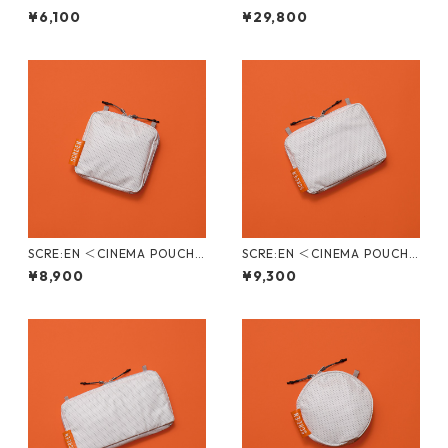
¥6,100
¥29,800
SCRE:EN ＜CINEMA POUCH /
SCRE:EN ＜CINEMA POUCH /
STANDARD＞
FLAT＞
¥8,900
¥9,300