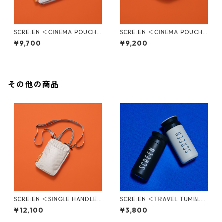
SCRE:EN ＜CINEMA POUCH /
SCRE:EN ＜CINEMA POUCH /
SCOPE＞
FILM＞
¥9,700
¥9,200
その他の商品
SCRE:EN ＜SINGLE HANDLE
SCRE:EN ＜TRAVEL TUMBLE
BAG＞
R＞
¥12,100
¥3,800