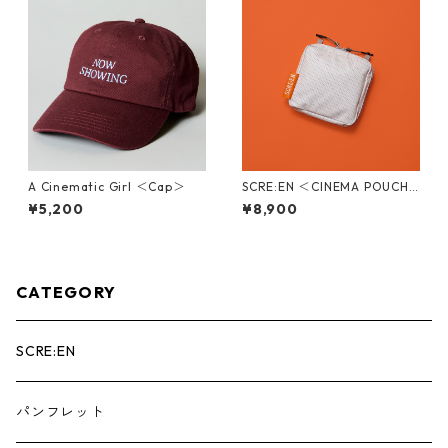
A Cinematic Girl ＜Cap＞
SCRE:EN ＜CINEMA POUCH /
STANDARD＞
¥5,200
¥8,900
CATEGORY
SCRE:EN
パンフレット