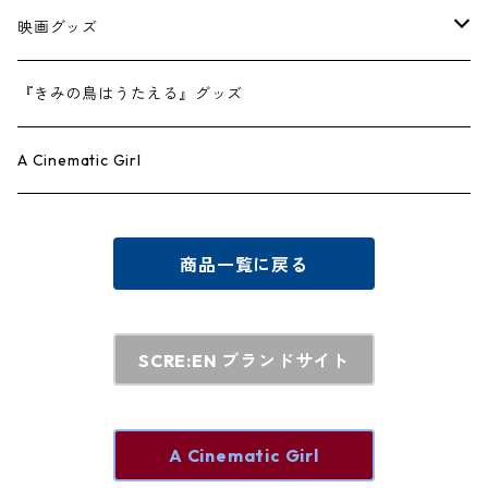
映画グッズ
映画Ｔシャツ
『きみの鳥はうたえる』グッズ
『はい、泳げません』公式グッズ
A Cinematic Girl
テアトル梅田 オリジナルグッズ
商品一覧に戻る
SCRE:EN ブランドサイト
A Cinematic Girl