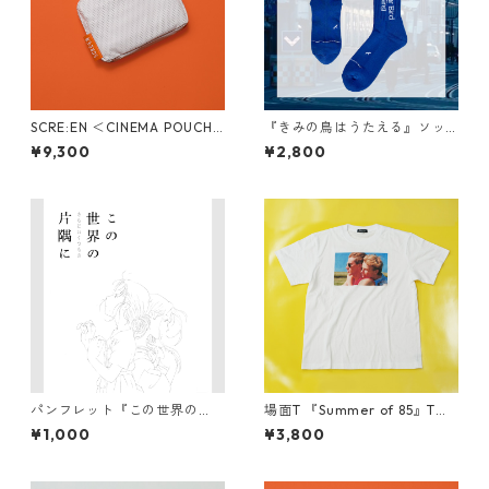
SCRE:EN ＜CINEMA POUCH /
『きみの鳥はうたえる』ソッ
FLAT＞
クス
¥9,300
¥2,800
パンフレット『この世界の
場面T 『Summer of 85』Tシ
（さらにいくつもの）片隅
ャツ
¥1,000
¥3,800
に』