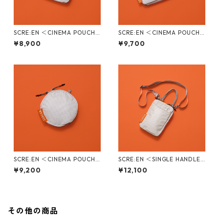
SCRE:EN ＜CINEMA POUCH /
SCRE:EN ＜CINEMA POUCH /
STANDARD＞
SCOPE＞
¥8,900
¥9,700
SCRE:EN ＜CINEMA POUCH /
SCRE:EN ＜SINGLE HANDLE
FILM＞
BAG＞
¥9,200
¥12,100
その他の商品