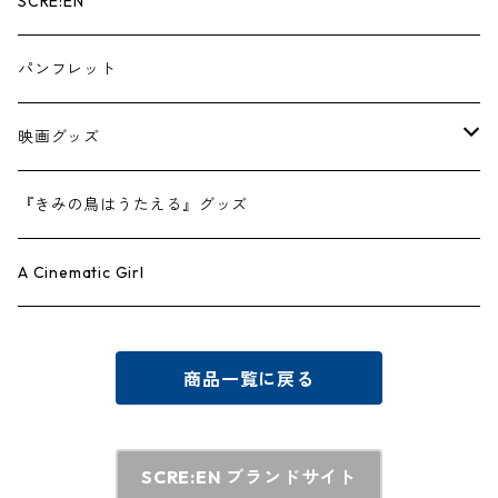
SCRE:EN
パンフレット
映画グッズ
映画Ｔシャツ
『きみの鳥はうたえる』グッズ
『はい、泳げません』公式グッズ
A Cinematic Girl
テアトル梅田 オリジナルグッズ
商品一覧に戻る
SCRE:EN ブランドサイト