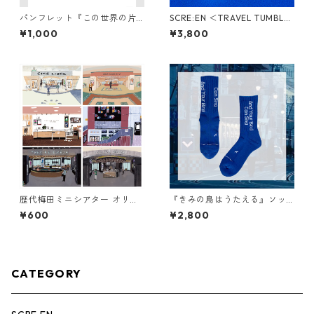
パンフレット『この世界の片
SCRE:EN ＜TRAVEL TUMBLE
隅に』
R＞
¥1,000
¥3,800
歴代梅田ミニシアター オリジ
『きみの鳥はうたえる』ソッ
ナルポストカードセット
クス
¥600
¥2,800
CATEGORY